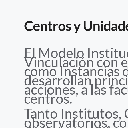
Centros y Unidad
El Modelo Institu
Vinculación con e
como Instancias 
desarrollan princ
acciones, a las fa
centros.
Tanto Institutos,
observatorios, c