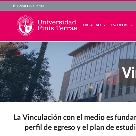
Skip
Portal Finis Terrae
to
content
FACULTAD
ESCUELAS
Vi
La Vinculación con el medio es fundam
perfil de egreso y el plan de estu