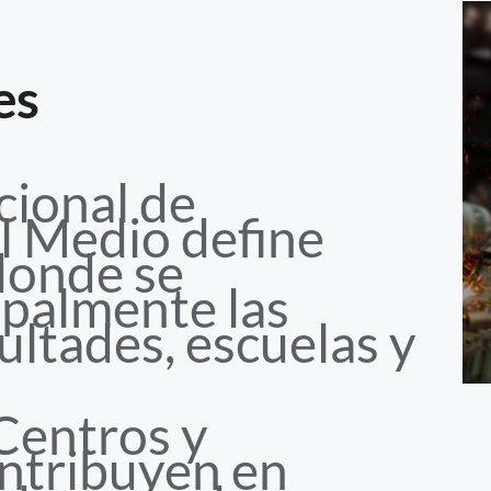
es
cional de
l Medio define
donde se
ipalmente las
cultades, escuelas y
 Centros y
ontribuyen en