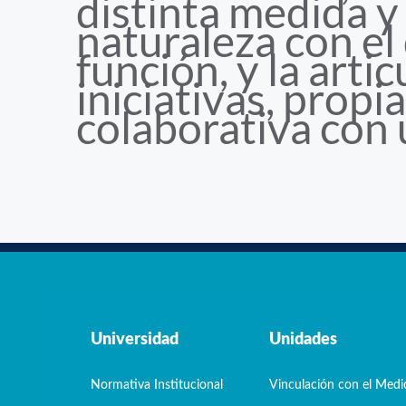
distinta medida y
naturaleza con el
función, y la arti
iniciativas, prop
colaborativa con