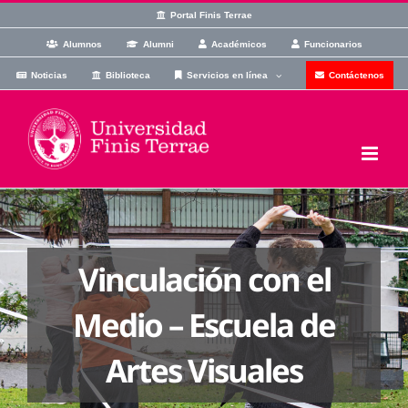
Skip
Portal Finis Terrae
to
Alumnos
Alumni
Académicos
Funcionarios
content
Noticias
Biblioteca
Servicios en línea
Contáctenos
Vinculación con el
Medio – Escuela de
Artes Visuales